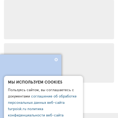
ЧТО БРОНИРУЮТ
МЫ ИСПОЛЬЗУЕМ COOKIES
ДРУГИЕ СЕГОДНЯ?
Пользуясь сайтом, вы соглашаетесь с
ПОДПИШИСЬ НА НАШ
документами
соглашение об обработке
КАНАЛ В ТЕЛЕГРАМ
персональных данных веб-сайта
turpoisk.ru
политика
Узнайте:
- Что чаще всего бронируют другие
конфиденциальности веб-сайта
- Какую подборку для вас готовы