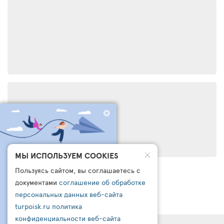
ЧТО БРОНИРУЮТ
МЫ ИСПОЛЬЗУЕМ COOKIES
ДРУГИЕ СЕГОДНЯ?
Пользуясь сайтом, вы соглашаетесь с
ПОДПИШИСЬ НА НАШ
документами
соглашение об обработке
КАНАЛ В ТЕЛЕГРАМ
персональных данных веб-сайта
turpoisk.ru
политика
Узнайте:
- Что чаще всего бронируют другие
конфиденциальности веб-сайта
- Какую подборку для вас готовы