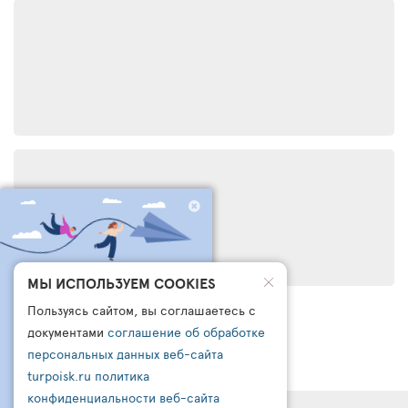
ЧТО БРОНИРУЮТ
МЫ ИСПОЛЬЗУЕМ COOKIES
ДРУГИЕ СЕГОДНЯ?
Пользуясь сайтом, вы соглашаетесь с
ПОДПИШИСЬ НА НАШ
документами
соглашение об обработке
КАНАЛ В ТЕЛЕГРАМ
персональных данных веб-сайта
turpoisk.ru
политика
Узнайте:
- Что чаще всего бронируют другие
конфиденциальности веб-сайта
- Какую подборку для вас готовы