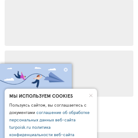
ЧТО БРОНИРУЮТ
МЫ ИСПОЛЬЗУЕМ COOKIES
ДРУГИЕ СЕГОДНЯ?
Пользуясь сайтом, вы соглашаетесь с
ПОДПИШИСЬ НА НАШ
документами
соглашение об обработке
КАНАЛ В ТЕЛЕГРАМ
персональных данных веб-сайта
turpoisk.ru
политика
Узнайте:
- Что чаще всего бронируют другие
конфиденциальности веб-сайта
- Какую подборку для вас готовы