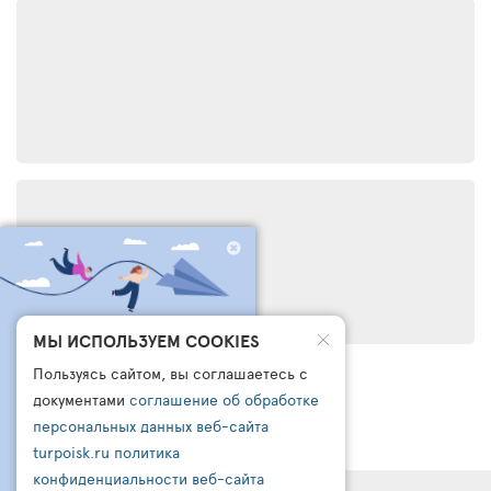
ЧТО БРОНИРУЮТ
МЫ ИСПОЛЬЗУЕМ COOKIES
ДРУГИЕ СЕГОДНЯ?
Пользуясь сайтом, вы соглашаетесь с
ПОДПИШИСЬ НА НАШ
документами
соглашение об обработке
КАНАЛ В ТЕЛЕГРАМ
персональных данных веб-сайта
turpoisk.ru
политика
Узнайте:
- Что чаще всего бронируют другие
конфиденциальности веб-сайта
- Какую подборку для вас готовы