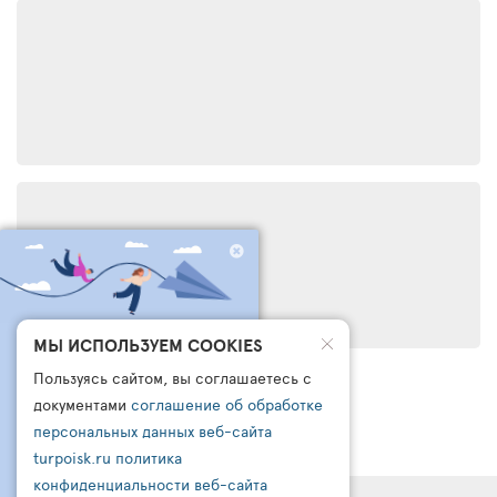
ЧТО БРОНИРУЮТ
МЫ ИСПОЛЬЗУЕМ COOKIES
ДРУГИЕ СЕГОДНЯ?
Пользуясь сайтом, вы соглашаетесь с
ПОДПИШИСЬ НА НАШ
документами
соглашение об обработке
КАНАЛ В ТЕЛЕГРАМ
персональных данных веб-сайта
turpoisk.ru
политика
Узнайте:
- Что чаще всего бронируют другие
конфиденциальности веб-сайта
- Какую подборку для вас готовы