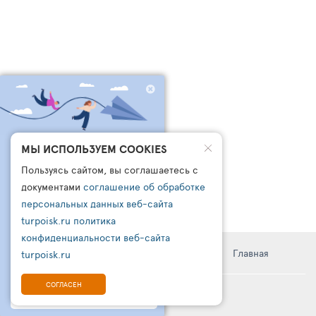
ЧТО БРОНИРУЮТ
МЫ ИСПОЛЬЗУЕМ COOKIES
ДРУГИЕ СЕГОДНЯ?
Пользуясь сайтом, вы соглашаетесь с
ПОДПИШИСЬ НА НАШ
документами
соглашение об обработке
КАНАЛ В ТЕЛЕГРАМ
персональных данных веб-сайта
turpoisk.ru
политика
Узнайте:
- Что чаще всего бронируют другие
конфиденциальности веб-сайта
- Какую подборку для вас готовы
Информация
Правила
Поддержка
Главная
turpoisk.ru
сделать турагенты
- Кто такой чат-бот ТУРПОИСК
СОГЛАСЕН
© TURPOISK, 2002-2026
ПОДПИШИТЕСЬ