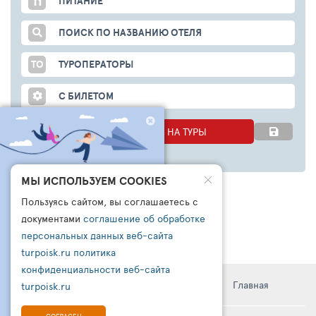
ПИТАНИЕ
ПОИСК ПО НАЗВАНИЮ ОТЕЛЯ
ТО
ТУРОПЕРАТОРЫ
С БИЛЕТОМ
НАЧАТЬ ПОИСК ЦЕН НА ТУРЫ
ЧТО БРОНИРУЮТ
МЫ ИСПОЛЬЗУЕМ COOKIES
ДРУГИЕ СЕГОДНЯ?
Пользуясь сайтом, вы соглашаетесь с
ПОДПИШИСЬ НА НАШ
документами
соглашение об обработке
КАНАЛ В ТЕЛЕГРАМ
персональных данных веб-сайта
turpoisk.ru
политика
Узнайте:
- Что чаще всего бронируют другие
конфиденциальности веб-сайта
- Какую подборку для вас готовы
Информация
Правила
Поддержка
Главная
turpoisk.ru
сделать турагенты
- Кто такой чат-бот ТУРПОИСК