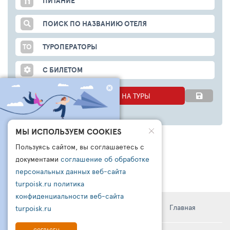
ПИТАНИЕ
ПОИСК ПО НАЗВАНИЮ ОТЕЛЯ
ТО
ТУРОПЕРАТОРЫ
С БИЛЕТОМ
НАЧАТЬ ПОИСК ЦЕН НА ТУРЫ
ЧТО БРОНИРУЮТ
МЫ ИСПОЛЬЗУЕМ COOKIES
ДРУГИЕ СЕГОДНЯ?
Пользуясь сайтом, вы соглашаетесь с
ПОДПИШИСЬ НА НАШ
документами
соглашение об обработке
КАНАЛ В ТЕЛЕГРАМ
персональных данных веб-сайта
turpoisk.ru
политика
Узнайте:
- Что чаще всего бронируют другие
конфиденциальности веб-сайта
- Какую подборку для вас готовы
Информация
Правила
Поддержка
Главная
turpoisk.ru
сделать турагенты
- Кто такой чат-бот ТУРПОИСК