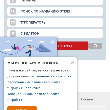
ПИТАНИЕ
ПОИСК ПО НАЗВАНИЮ ОТЕЛЯ
ТО
ТУРОПЕРАТОРЫ
С БИЛЕТОМ
НАЧАТЬ ПОИСК ЦЕН НА ТУРЫ
ЧТО БРОНИРУЮТ
МЫ ИСПОЛЬЗУЕМ COOKIES
ДРУГИЕ СЕГОДНЯ?
Пользуясь сайтом, вы соглашаетесь с
ПОДПИШИСЬ НА НАШ
документами
соглашение об обработке
КАНАЛ В ТЕЛЕГРАМ
персональных данных веб-сайта
turpoisk.ru
политика
Узнайте:
- Что чаще всего бронируют другие
конфиденциальности веб-сайта
- Какую подборку для вас готовы
Информация
Правила
Поддержка
Главная
turpoisk.ru
сделать турагенты
- Кто такой чат-бот ТУРПОИСК