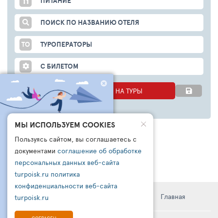
ПИТАНИЕ
ПОИСК ПО НАЗВАНИЮ ОТЕЛЯ
ТО
ТУРОПЕРАТОРЫ
С БИЛЕТОМ
НАЧАТЬ ПОИСК ЦЕН НА ТУРЫ
ЧТО БРОНИРУЮТ
МЫ ИСПОЛЬЗУЕМ COOKIES
ДРУГИЕ СЕГОДНЯ?
Пользуясь сайтом, вы соглашаетесь с
ПОДПИШИСЬ НА НАШ
документами
соглашение об обработке
КАНАЛ В ТЕЛЕГРАМ
персональных данных веб-сайта
turpoisk.ru
политика
Узнайте:
- Что чаще всего бронируют другие
конфиденциальности веб-сайта
- Какую подборку для вас готовы
Информация
Правила
Поддержка
Главная
turpoisk.ru
сделать турагенты
- Кто такой чат-бот ТУРПОИСК