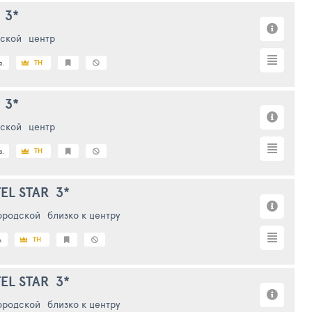
3*
ской
центр
TH
з.
3*
ской
центр
TH
з.
EL STAR
3*
ородской
близко к центру
TH
.
EL STAR
3*
ородской
близко к центру