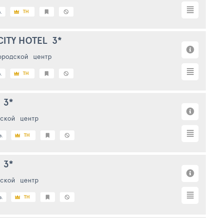
TH
.
CITY HOTEL
3*
ородской
центр
TH
.
3*
ской
центр
TH
з.
3*
ской
центр
TH
з.