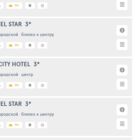
TH
.
EL STAR
3*
ородской
близко к центру
TH
.
CITY HOTEL
3*
ородской
центр
TH
.
EL STAR
3*
ородской
близко к центру
TH
.