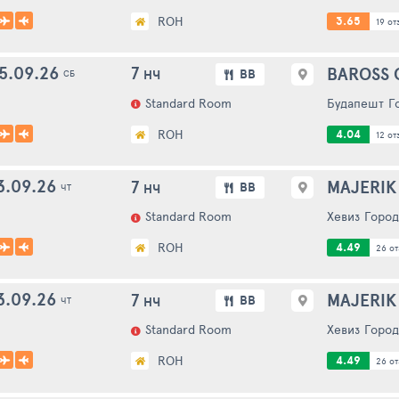
ROH
3.65
19 отз
5.09.26
7
BAROSS 
BB
НЧ
СБ
Standard Room
Будапешт
Г
ROH
4.04
12 отз
3.09.26
7
MAJERIK
BB
НЧ
ЧТ
Standard Room
Хевиз
Город
ROH
4.49
26 от
3.09.26
7
MAJERIK
BB
НЧ
ЧТ
Standard Room
Хевиз
Город
ROH
4.49
26 от