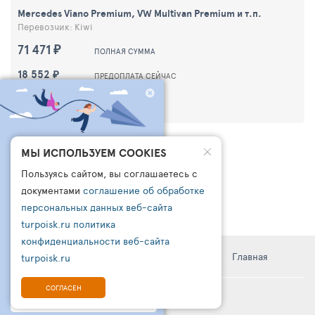
Mercedes Viano Premium, VW Multivan Premium и т.п.
Перевозчик: Kiwi
71 471 ₽
ПОЛНАЯ СУММА
18 552 ₽
ПРЕДОПЛАТА СЕЙЧАС
ДЕТАЛИ ТРАНСФЕРА
ЧТО БРОНИРУЮТ
МЫ ИСПОЛЬЗУЕМ COOKIES
ДРУГИЕ СЕГОДНЯ?
Пользуясь сайтом, вы соглашаетесь с
ПОДПИШИСЬ НА НАШ
документами
соглашение об обработке
КАНАЛ В ТЕЛЕГРАМ
персональных данных веб-сайта
turpoisk.ru
политика
Узнайте:
- Что чаще всего бронируют другие
конфиденциальности веб-сайта
- Какую подборку для вас готовы
Информация
Правила
Поддержка
Главная
turpoisk.ru
сделать турагенты
- Кто такой чат-бот ТУРПОИСК
СОГЛАСЕН
© TURPOISK, 2002-2026
ПОДПИШИТЕСЬ