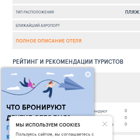
ПЛЯЖ
ТИП РАСПОЛОЖЕНИЯ
БЛИЖАЙШИЙ АЭРОПОРТ
ПОЛНОЕ ОПИСАНИЕ ОТЕЛЯ
РЕЙТИНГ И РЕКОМЕНДАЦИИ ТУРИСТОВ
0
общий рейтинг*
ЧТО БРОНИРУЮТ
0 (0%)
0
рекомендуют
0%
ДРУГИЕ СЕГОДНЯ?
0 (0%)
0
воздержались
МЫ ИСПОЛЬЗУЕМ COOKIES
0 (0%)
0
не рекомендуют
ПОДПИШИСЬ НА НАШ
Пользуясь сайтом, вы соглашаетесь с
КАНАЛ В ТЕЛЕГРАМ