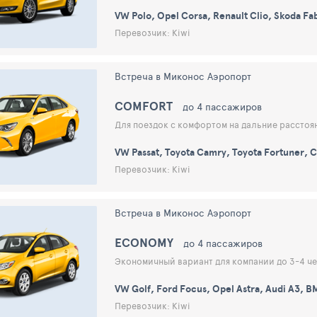
VW Polo, Opel Corsa, Renault Clio, Skoda Fab
Перевозчик: Kiwi
Встреча в Миконос Аэропорт
COMFORT
до 4 пассажиров
Для поездок с комфортом на дальние расстоя
VW Passat, Toyota Camry, Toyota Fortuner, C
Перевозчик: Kiwi
Встреча в Миконос Аэропорт
ECONOMY
до 4 пассажиров
Экономичный вариант для компании до 3-4 ч
VW Golf, Ford Focus, Opel Astra, Audi A3, B
Перевозчик: Kiwi