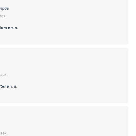
иров
век.
um и т.п.
век.
ter и т.п.
век.