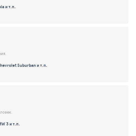
ia и т.п.
ния.
hevrolet Suburban и т.п.
еловек.
MW 3 и т.п.