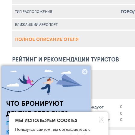
ГОРО
ТИП РАСПОЛОЖЕНИЯ
БЛИЖАЙШИЙ АЭРОПОРТ
ПОЛНОЕ ОПИСАНИЕ ОТЕЛЯ
РЕЙТИНГ И РЕКОМЕНДАЦИИ ТУРИСТОВ
0
общий рейтинг*
ЧТО БРОНИРУЮТ
0 (0%)
0
рекомендуют
0%
ДРУГИЕ СЕГОДНЯ?
0 (0%)
0
воздержались
МЫ ИСПОЛЬЗУЕМ COOKIES
0 (0%)
0
не рекомендуют
ПОДПИШИСЬ НА НАШ
Пользуясь сайтом, вы соглашаетесь с
КАНАЛ В ТЕЛЕГРАМ