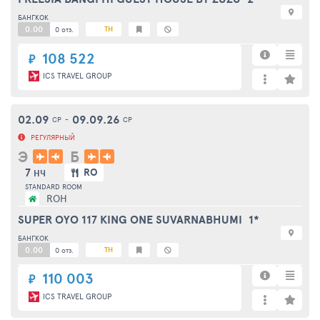
БАНГКОК
0.00
TH
0 отз.
108 522
₽
ICS TRAVEL GROUP
02.09
09.09.26
СР
-
СР
РЕГУЛЯРНЫЙ
Э
Б
7
RO
НЧ
STANDARD ROOM
ROH
SUPER OYO 117 KING ONE SUVARNABHUMI
1*
БАНГКОК
0.00
TH
0 отз.
110 003
₽
ICS TRAVEL GROUP