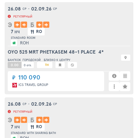
26.08
02.09.26
СР
-
СР
РЕГУЛЯРНЫЙ
Э
Б
7
RO
НЧ
STANDARD ROOM
ROH
OYO 525 MRT PHETKASEM 48-1 PLACE
4*
БАНГКОК
ГОРОДСКОЙ
БЛИЗКО К ЦЕНТРУ
0.00
TH
0 отз.
110 090
₽
ICS TRAVEL GROUP
26.08
02.09.26
СР
-
СР
РЕГУЛЯРНЫЙ
Э
Б
7
RO
НЧ
STANDARD WITH SHARING BATH
ROH