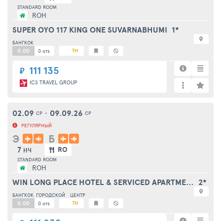
STANDARD ROOM
ROH
SUPER OYO 117 KING ONE SUVARNABHUMI
1*
БАНГКОК
0.00
TH
0 отз.
111 135
₽
ICS TRAVEL GROUP
02.09
09.09.26
СР
-
СР
РЕГУЛЯРНЫЙ
Э
Б
7
RO
НЧ
STANDARD ROOM
ROH
WIN LONG PLACE HOTEL & SERVICED APARTMENT
2*
БАНГКОК
ГОРОДСКОЙ
ЦЕНТР
0.00
TH
0 отз.