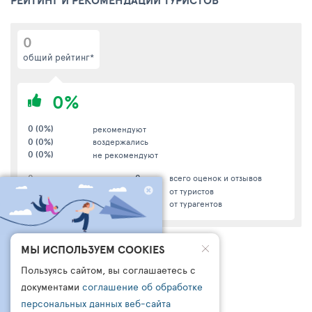
0
общий рейтинг*
0%
0 (0%)
рекомендуют
0 (0%)
воздержались
0 (0%)
не рекомендуют
0
0
размещение
всего оценок и отзывов
0
0
сервис
от туристов
0
0
питание
от турагентов
ЧТО БРОНИРУЮТ
МЫ ИСПОЛЬЗУЕМ COOKIES
ДРУГИЕ СЕГОДНЯ?
Пользуясь сайтом, вы соглашаетесь с
ПОДПИШИСЬ НА НАШ
документами
соглашение об обработке
КАНАЛ В ТЕЛЕГРАМ
персональных данных веб-сайта