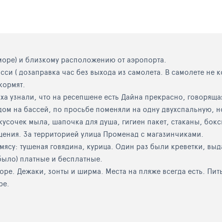
 море) и близкому расположению от аэропорта.
и ( дозаправка час без выхода из самолета. В самолете не к
кормят.
ха узнали, что на ресепшене есть Дайна прекрасно, говоряща
дом на бассей, по просьбе поменяли на одну двухспальную, 
кусочек мыла, шапочка для душа, гигиен пакет, стаканы, бокс
щения. За территорией улица Променад с магазинчиками.
мясу: тушеная говядина, курица. Один раз были креветки, вы
было) платные и бесплатные.
оре. Дежаки, зонты и ширма. Места на пляже всегда есть. Пи
ре.