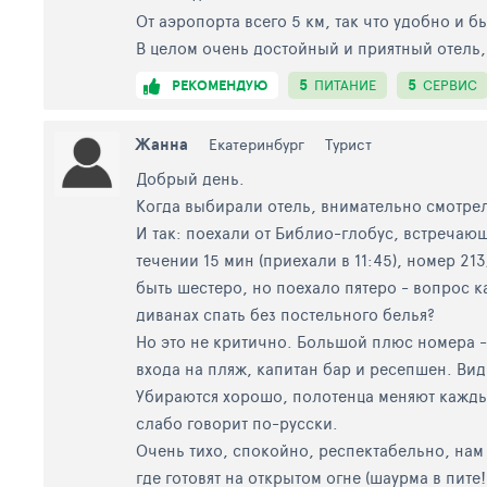
От аэропорта всего 5 км, так что удобно и б
В целом очень достойный и приятный отель,
5
5
РЕКОМЕНДУЮ
ПИТАНИЕ
СЕРВИС
Жанна
Екатеринбург
Турист
Добрый день.
Когда выбирали отель, внимательно смотрели
И так: поехали от Библио-глобус, встречающ
течении 15 мин (приехали в 11:45), номер 2
быть шестеро, но поехало пятеро - вопрос к
диванах спать без постельного белья?
Но это не критично. Большой плюс номера - 
входа на пляж, капитан бар и ресепшен. Вид 
Убираются хорошо, полотенца меняют каждый
слабо говорит по-русски.
Очень тихо, спокойно, респектабельно, нам 
где готовят на открытом огне (шаурма в пите