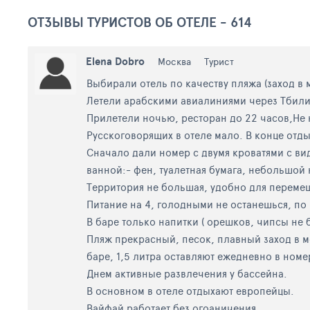
ОТЗЫВЫ ТУРИСТОВ ОБ ОТЕЛЕ - 614
Elena Dobro
Москва
Турист
Выбирали отель по качеству пляжа (заход в
Летели арабскими авиалиниями через Тбилисс
Прилетели ночью, ресторан до 22 часов,Не 
Русскоговорящих в отеле мало. В конце отды
Сначало дали номер с двумя кроватями с ви
ванной:- фен, туалетная бумага, небольшой 
Территория не большая, удобно для переме
Питание на 4, голодными не останешься, по 
В баре только напитки ( орешков, чипсы не 
Пляж прекрасный, песок, плавный заход в м
баре, 1,5 литра оставляют ежедневно в номе
Днем активные развлечения у бассейна.
В основном в отеле отдыхают европейцы.
Вайфай работает без огоаничения.