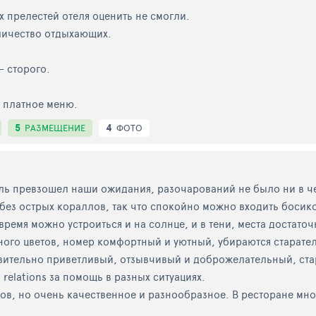
х прелестей отеля оценить не смогли.
личество отдыхающих.
- сторого.
е платное меню.
5
4
РАЗМЕЩЕНИЕ
ФОТО
ель превзошел наши ожидания, разочарований не было ни в ч
 без острых кораллов, так что спокойно можно входить босик
ремя можно устроиться и на солнце, и в тени, места достаточ
много цветов, номер комфортный и уютный, убираются старате
ительно приветливый, отзывчивый и доброжелательный, стара
relations за помощь в разных ситуациях.
ов, но очень качественное и разнообразное. В ресторане мног