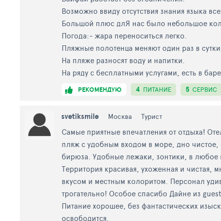
Возможно ввиду отсутствия знания языка все
Большой плюс длЯ нас было небольшое ко
Погода:- жара переноситься легко.
Пляжные полотенца меняют один раз в сутки
На пляже разносят воду и напитки.
На ряду с бесплатными услугами, есть в бар
4
5
РЕКОМЕНДУЮ
ПИТАНИЕ
СЕРВИС
svetiksmile
Москва
Турист
Самые приятные впечатления от отдыха! От
пляж с удобным входом в море, дно чистое,
бирюза. Удобные лежаки, зонтики, в любое в
Территория красивая, ухоженная и чистая, 
вкусом и местным колоритом. Персонал удив
трогательно! Особое спасибо Дайне из guest 
Питание хорошее, без фантастических изыск
освободится.