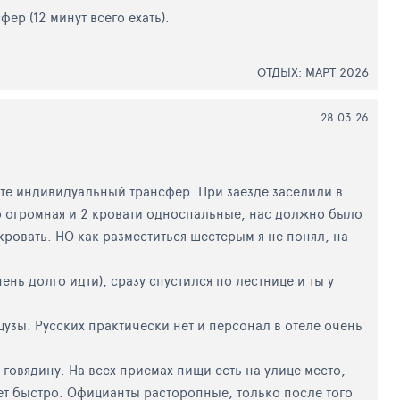
ер (12 минут всего ехать).
ОТДЫХ: МАРТ 2026
28.03.26
рите индивидуальный трансфер. При заезде заселили в
сто огромная и 2 кровати односпальные, нас должно было
кровать. НО как разместиться шестерым я не понял, на
ь долго идти), сразу спустился по лестнице и ты у
узы. Русских практически нет и персонал в отеле очень
говядину. На всех приемах пищи есть на улице место,
идет быстро. Официанты расторопные, только после того