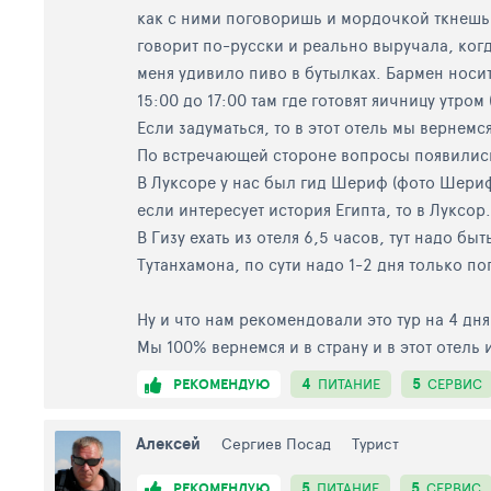
как с ними поговоришь и мордочкой ткнешь ч
говорит по-русски и реально выручала, когда
меня удивило пиво в бутылках. Бармен носит
15:00 до 17:00 там где готовят яичницу утром
Если задуматься, то в этот отель мы вернемс
По встречающей стороне вопросы появились 
В Луксоре у нас был гид Шериф (фото Шерифа
если интересует история Египта, то в Луксо
В Гизу ехать из отеля 6,5 часов, тут надо бы
Тутанхамона, по сути надо 1-2 дня только по
Ну и что нам рекомендовали это тур на 4 дня
Мы 100% вернемся и в страну и в этот отель 
4
5
РЕКОМЕНДУЮ
ПИТАНИЕ
СЕРВИС
Алексей
Сергиев Посад
Турист
5
5
РЕКОМЕНДУЮ
ПИТАНИЕ
СЕРВИС