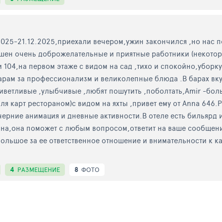
2.2025-21.12.2025,приехали вечером,ужин закончился ,но нас
пшен очень доброжелательные и приятные работники (некото
 104,на первом этаже с видом на сад ,тихо и спокойно,уборк
варам за профессионализм и великолепные блюда .В барах вк
иветливые ,улыбчивые ,любят пошутить ,поболтать,Amir -бо
аля карт рестораном)с видом на яхты ,привет ему от Anna 646
рние анимация и дневные активности.В отеле есть бильярд и
на,она поможет с любым вопросом,ответит на ваше сообщени
ольшое за ее ответственное отношение и внимательности к к
4
8
РАЗМЕЩЕНИЕ
ФОТО