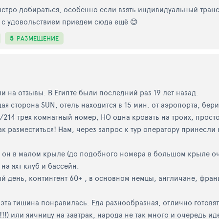
ыстро добираться, особенно если взять индивидуальный трансф
 с удовольствием приедем сюда ещё 😊
5
РАЗМЕЩЕНИЕ
 на отзывы. В Египте были последний раз 19 лет назад.
ая сторона SUN, отель находится в 15 мин. от аэропорта, бе
13/214 трех комнатный номер, НО одна кровать на троих, про
ак разместиться! Нам, через запрос к тур оператору принесли 
он в малом крыле (до подобного номера в большом крыле очен
на яхт клуб и бассейн.
 день, контингент 60+ , в основном немцы, англичане, франц
эта тишина понравилась. Еда разнообразная, отлично готовят 
!!!!) или яичницу на завтрак, народа не так много и очередь 