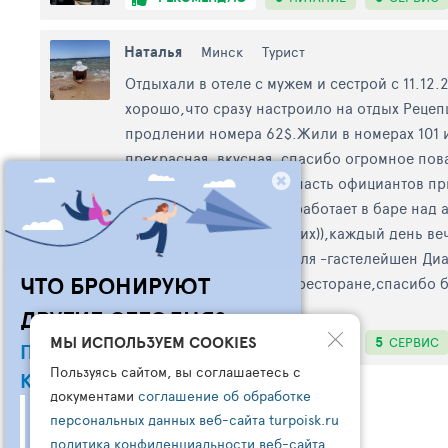
Наталья
Минск
Турист
Отдыхали в отеле с мужем и сестрой с 11.1
хорошо,что сразу настроило на отдых Реце
продлении номера 62$.Жили в номерах 101 и
прекрасная ,вкусная ,спасибо огромное по
баре капитан),Большая часть официантов пр
коктейлем или шуткой (работает в баре над 
неподъемных отдыхающих)),каждый день вече
большая жемчужина отеля -гастелейшен Диа
ЧТО БРОНИРУЮТ
великолепные блюда в ресторане,спасибо б
обязательно вернемся!
ДРУГИЕ СЕГОДНЯ?
МЫ ИСПОЛЬЗУЕМ COOKIES
5
5
РЕКОМЕНДУЮ
ПИТАНИЕ
СЕРВИС
ПОДПИШИСЬ НА НАШ
Пользуясь сайтом, вы соглашаетесь с
КАНАЛ В ТЕЛЕГРАМ
документами
соглашение об обработке
Узнайте:
персональных данных веб-сайта turpoisk.ru
- Что чаще всего бронируют другие
политика конфиденциальности веб-сайта