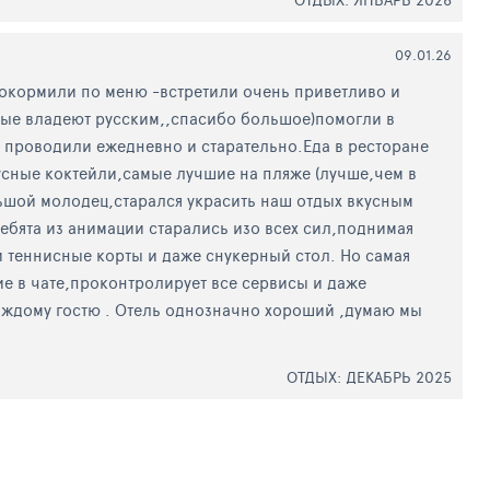
09.01.26
 покормили по меню -встретили очень приветливо и
рые владеют русским,,спасибо большое)помогли в
у проводили ежедневно и старательно.Еда в ресторане
усные коктейли,самые лучшие на пляже (лучше,чем в
льшой молодец,старался украсить наш отдых вкусным
.Ребята из анимации старались изо всех сил,поднимая
 теннисные корты и даже снукерный стол. Но самая
е в чате,проконтролирует все сервисы и даже
аждому гостю . Отель однозначно хороший ,думаю мы
ОТДЫХ: ДЕКАБРЬ 2025