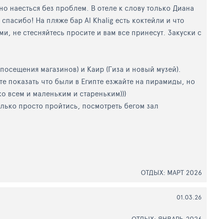
но наесться без проблем. В отеле к слову только Диана
спасибо! На пляже бар Al Khalig есть коктейли и что
и, не стесняйтесь просите и вам все принесут. Закуски с
осещения магазинов) и Каир (Гиза и новый музей).
те показать что были в Египте езжайте на пирамиды, но
ко всем и маленьким и стареньким)))
 только просто пройтись, посмотреть бегом зал
ОТДЫХ: МАРТ 2026
01.03.26
ОТДЫХ: ЯНВАРЬ 2026