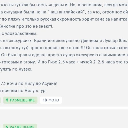
то ты тут как бы гость за деньги. Но, в основном, всегда мож
 ситуации были не на "наш английский", за что, огромное ей 
 по пляжу и только русская скромность ходит сама за напиткам
 (многие про это не знают).
я с удовольствием.
на экскурсиях. Брали индивидуально Дендера и Луксор (без п
 выложу тут) просто провел все огонь!!! Он так и сказал хоти
р. Он был прав и сделал просто супер экскурсию с вниманием 
ть готовым к этому. И по Гизе 2.5 часа + музей 2-2,5 часа это
гулять по музею.
 /3 ночи по Нилу до Асуана!
и поедем по Нилу в тур.
5
18
РАЗМЕЩЕНИЕ
ФОТО
5
РАЗМЕЩЕНИЕ